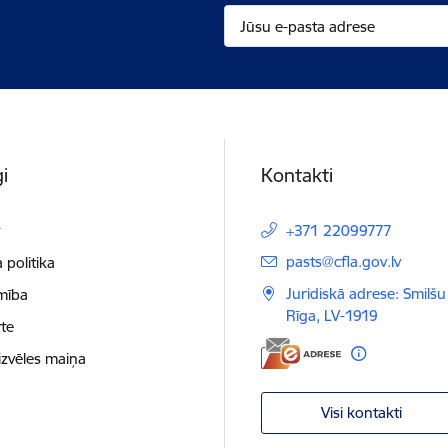
i
Kontakti
t
+371 22099777
E-pasts:
pasts@cfla.gov.lv
 politika
Juridiskā adrese: Smilšu 
mība
Rīga, LV-1919
te
izvēles maiņa
Visi kontakti