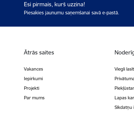
Esi pirmais, kurš uzzina!
Piesakies jaunumu saņemšanai savā e-pastā.
Kājene
Ātrās saites
Noderīg
Vakances
Viegli lasī
Iepirkumi
Privātuma
Projekti
Piekļūsta
Par mums
Lapas kar
Sīkdatņu 