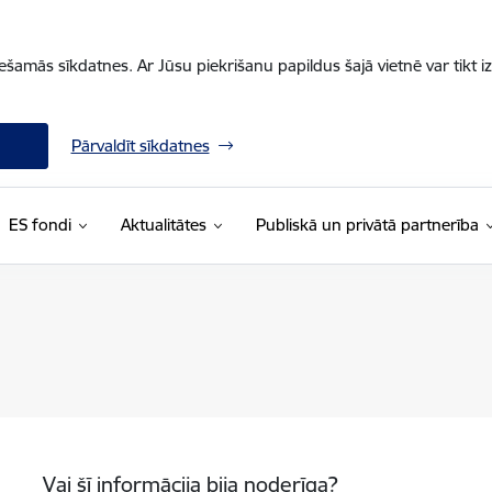
iešamās sīkdatnes. Ar Jūsu piekrišanu papildus šajā vietnē var tikt i
Pārvaldīt sīkdatnes
ES fondi
Aktualitātes
Publiskā un privātā partnerība
Vai šī informācija bija noderīga?