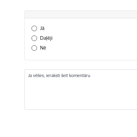
Vai šī informācija bija noderīga?
Jā
Daļēji
Nē
Ja vēlies, ieraksti šeit komentāru