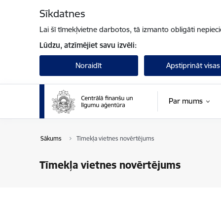
Pāriet uz lapas saturu
Sīkdatnes
Lai šī tīmekļvietne darbotos, tā izmanto obligāti nepiec
Lūdzu, atzīmējiet savu izvēli:
Noraidīt
Apstiprināt visas
Par mums
Sākums
Tīmekļa vietnes novērtējums
Tīmekļa vietnes novērtējums