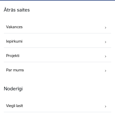
Kājene
Ātrās saites
Vakances
Iepirkumi
Projekti
Par mums
Noderīgi
Viegli lasīt