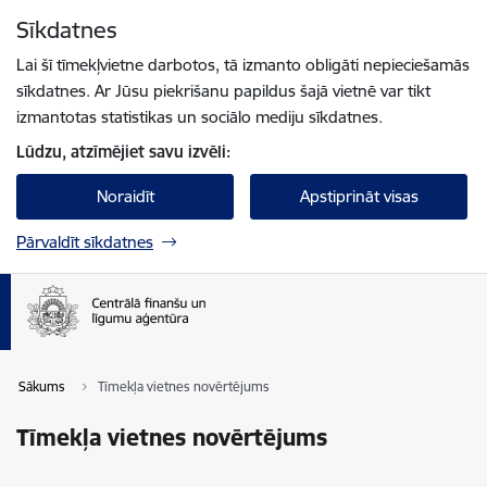
Pāriet uz lapas saturu
Sīkdatnes
Spied
lai meklētu
Enter
Lai šī tīmekļvietne darbotos, tā izmanto obligāti nepieciešamās
sīkdatnes. Ar Jūsu piekrišanu papildus šajā vietnē var tikt
izmantotas statistikas un sociālo mediju sīkdatnes.
Lūdzu, atzīmējiet savu izvēli:
Noraidīt
Apstiprināt visas
Pārvaldīt sīkdatnes
Sākums
Tīmekļa vietnes novērtējums
Tīmekļa vietnes novērtējums