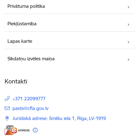
Privātuma politika
Piekļūstamība
Lapas karte
Sīkdatņu izvēles maiņa
Kontakti
+371 22099777
E-pasts:
pasts@cfla.gov.lv
Juridiskā adrese: Smilšu iela 1, Rīga, LV-1919