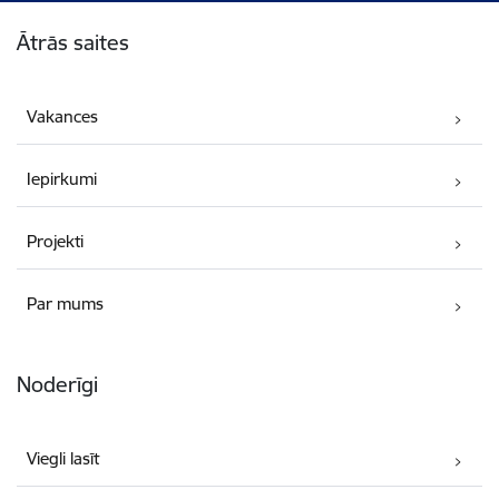
Kājene
Ātrās saites
Vakances
Iepirkumi
Projekti
Par mums
Noderīgi
Viegli lasīt