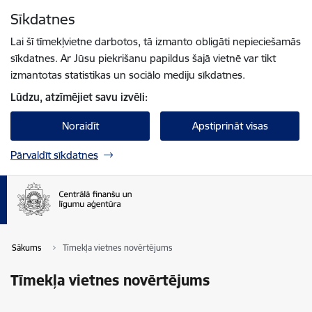
Pāriet uz lapas saturu
Sīkdatnes
Spied
lai meklētu
Enter
Lai šī tīmekļvietne darbotos, tā izmanto obligāti nepieciešamās
sīkdatnes. Ar Jūsu piekrišanu papildus šajā vietnē var tikt
izmantotas statistikas un sociālo mediju sīkdatnes.
Lūdzu, atzīmējiet savu izvēli:
Noraidīt
Apstiprināt visas
Pārvaldīt sīkdatnes
Sākums
Tīmekļa vietnes novērtējums
Tīmekļa vietnes novērtējums