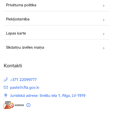
Privātuma politika
Piekļūstamība
Lapas karte
Sīkdatņu izvēles maiņa
Kontakti
+371 22099777
E-pasts:
pasts@cfla.gov.lv
Juridiskā adrese: Smilšu iela 1, Rīga, LV-1919