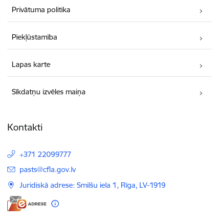
Privātuma politika
Piekļūstamība
Lapas karte
Sīkdatņu izvēles maiņa
Kontakti
+371 22099777
E-pasts:
pasts@cfla.gov.lv
Juridiskā adrese: Smilšu iela 1, Rīga, LV-1919