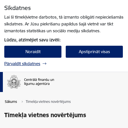
Pāriet uz lapas saturu
Sīkdatnes
Spied
lai meklētu
Enter
Lai šī tīmekļvietne darbotos, tā izmanto obligāti nepieciešamās
sīkdatnes. Ar Jūsu piekrišanu papildus šajā vietnē var tikt
izmantotas statistikas un sociālo mediju sīkdatnes.
Lūdzu, atzīmējiet savu izvēli:
Noraidīt
Apstiprināt visas
Pārvaldīt sīkdatnes
Sākums
Tīmekļa vietnes novērtējums
Tīmekļa vietnes novērtējums