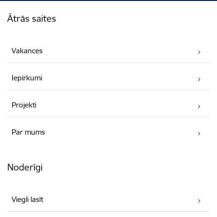
Kājene
Ātrās saites
Vakances
Iepirkumi
Projekti
Par mums
Noderīgi
Viegli lasīt