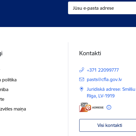
i
Kontakti
t
+371 22099777
E-pasts:
pasts@cfla.gov.lv
 politika
Juridiskā adrese: Smilšu 
mība
Rīga, LV-1919
te
izvēles maiņa
Visi kontakti