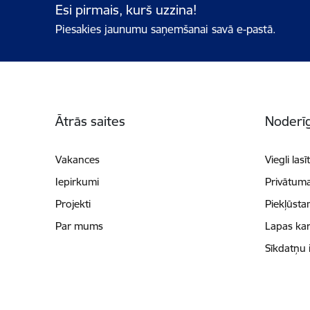
Esi pirmais, kurš uzzina!
Piesakies jaunumu saņemšanai savā e-pastā.
Kājene
Ātrās saites
Noderīg
Vakances
Viegli lasī
Iepirkumi
Privātuma
Projekti
Piekļūsta
Par mums
Lapas kar
Sīkdatņu 