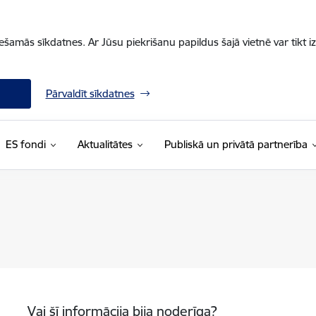
iešamās sīkdatnes. Ar Jūsu piekrišanu papildus šajā vietnē var tikt i
Pārvaldīt sīkdatnes
ES fondi
Aktualitātes
Publiskā un privātā partnerība
Vai šī informācija bija noderīga?