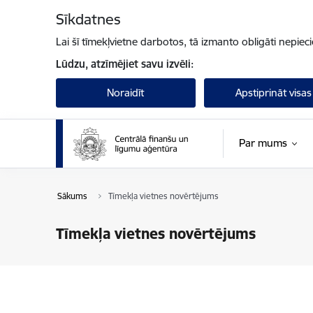
Pāriet uz lapas saturu
Sīkdatnes
Lai šī tīmekļvietne darbotos, tā izmanto obligāti nepiec
Lūdzu, atzīmējiet savu izvēli:
Noraidīt
Apstiprināt visas
Par mums
Sākums
Tīmekļa vietnes novērtējums
Tīmekļa vietnes novērtējums