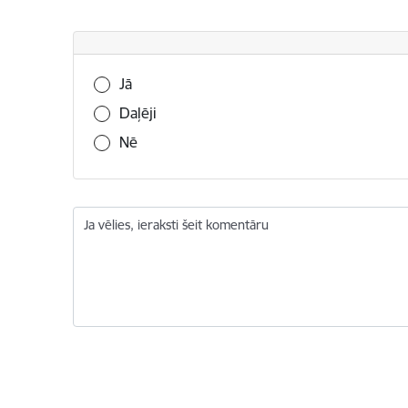
Vai šī informācija bija noderīga?
Jā
Daļēji
Nē
Ja vēlies, ieraksti šeit komentāru